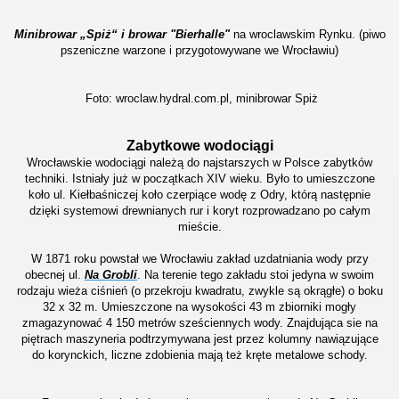
Minibrowar „Spiż“ i browar "Bierhalle"
na wroclawskim Rynku. (piwo
pszeniczne warzone i przygotowywane we Wrocławiu)
Foto: wroclaw.hydral.com.pl, minibrowar Spiż
Zabytkowe wodociągi
Wrocławskie wodociągi należą do najstarszych w Polsce zabytków
techniki. Istniały już w początkach XIV wieku. Było to umieszczone
koło ul. Kiełbaśniczej koło czerpiące wodę z Odry, którą następnie
dzięki systemowi drewnianych rur i koryt rozprowadzano po całym
mieście.
W 1871 roku powstał we Wrocławiu zakład uzdatniania wody przy
obecnej ul.
Na Grobli
. Na terenie tego zakładu stoi jedyna w swoim
rodzaju wieża ciśnień (o przekroju kwadratu, zwykle są okrągłe) o boku
32 x 32 m. Umieszczone na wysokości 43 m zbiorniki mogły
zmagazynować 4 150 metrów sześciennych wody.
Znajdująca sie na
piętrach maszyneria podtrzymywana jest przez kolumny nawiązujące
do korynckich, liczne zdobienia mają też kręte metalowe schody.