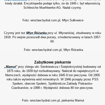
kiedy działał, Encyklopedia podaje tylko, że do 1945 r. był własnością
Schlesiche Muehlwerke AG. Nadal czynny.
Foto: wroclaw.hydral.com.pl, Młyn Sułkowice
Czynny jest też
Młyn Różanka
przy ul.
Młynarskiej, zbudowany w roku
1918. Po wojnie przeszedł dwa pożary, zmodernizowany w latach 1957-
60.
Foto: wroclaw.hydral.com.pl, Młyn Różanka
Zabytkowe piekarnie
„Mamut"
przy zbiegu ulic Sienkiewicza i Świętokrzyskiej budowany od
1875 roku, do 1939 był rozbudowywany. Należał do największych w
Niemczech, wydajność dobowa w roku 1945 8 ton pieczywa. Od 1905
roku także wytwórnia wód mineralnych.
W 1946 przejęty przez PSS
Społem, obecnie Społem, Spółdzielcze Zakłady Piekarsko-
Ciastkarskie, w 1998 r. Wydajność dobowa 80 ton pieczywa.
Foto: wroclaw.hydral.com.pl, piekarnia Mamut