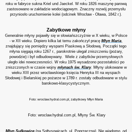
roku w fabryce sukna Kriel und Jaeckel.
W roku 1826 maszynę parową
zastosowano w zakładzie wodociągowym. Znaczny rozwój przemysłu
przyniosło uruchomienie kolei (odcinek Wrocław - Oława, 1842 r.).
Zabytkowe młyny
Generalnie młyny pojawiły się w słowiańszczyźnie w X wieku, w Polsce
- w XII wieku. Dopiero kilka lat temu zakończył pracę
Młyn Maria
,
znajdujący się pomiędzy wyspami Piaskową a Słodową. Początki tego
młyna sięgają roku 1267 r., parokrotnie ulegał zniszczeniu (pożary,
powodzie) i był odbudowywany.
Wiele z zabytków przemysłowych
uległo idei nowoczesności. W roku 1975 wysadzono pozostałości po
zniszczonych w czasie wojny
młynach św. Klary
. Młyny ulokowane w
wieku XIII przez wrocławskiego księcia Henryka III na wyspach
Słodowej i Bielarskiej po pożarze w 1789 r. zostały odbudowane w stylu
barokowo-klasycystycznym.
Foto: wroclaw.hydral.com.pl, zabytkowy Młyn Maria
Foto: wroclaw.hydral.com.pl, Młyny Św. Klary
Młyn Sułkowice
(na Sołtysowicach, ul.
Poprzeczna). Nie wiadomo, od