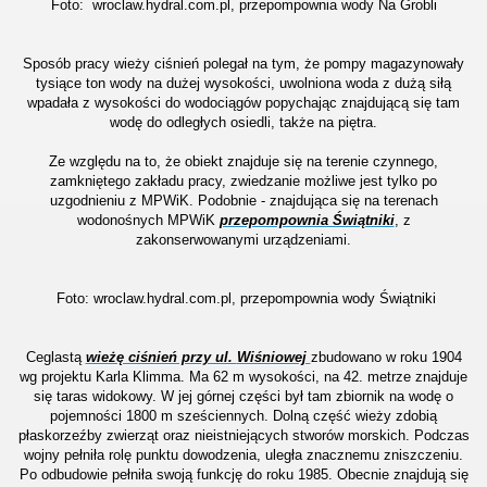
Foto: wroclaw.hydral.com.pl, przepompownia wody Na Grobli
Sposób pracy wieży ciśnień polegał na tym, że pompy magazynowały
tysiące ton wody na dużej wysokości, uwolniona woda z dużą siłą
wpadała z wysokości do wodociągów popychając znajdującą się tam
wodę do odległych osiedli, także na piętra.
Ze względu na to, że obiekt znajduje się na terenie czynnego,
zamkniętego zakładu pracy, zwiedzanie możliwe jest tylko po
uzgodnieniu z MPWiK.
Podobnie - znajdująca się na terenach
wodonośnych MPWiK
przepompownia Świątniki
, z
zakonserwowanymi urządzeniami.
Foto: wroclaw.hydral.com.pl, przepompownia wody Świątniki
Ceglastą
wieżę ciśnień przy ul.
Wiśniowej
zbudowano w roku 1904
wg projektu Karla Klimma. Ma 62 m wysokości, na 42. metrze znajduje
się taras widokowy. W jej górnej części był tam zbiornik na wodę o
pojemności 1800 m sześciennych. Dolną część wieży zdobią
płaskorzeźby zwierząt oraz nieistniejących stworów morskich. Podczas
wojny pełniła rolę punktu dowodzenia, uległa znacznemu zniszczeniu.
Po odbudowie pełniła swoją funkcję do roku 1985. Obecnie znajdują się