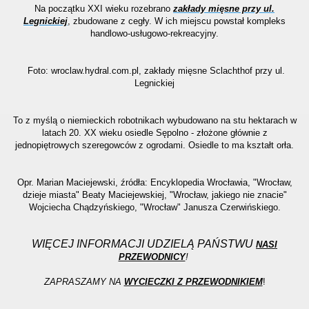
Na początku XXI wieku rozebrano
zakłady mięsne przy ul.
Legnickiej
, zbudowane z cegły. W ich miejscu powstał kompleks
handlowo-usługowo-rekreacyjny.
Foto: wroclaw.hydral.com.pl, zakłady mięsne Sclachthof przy ul.
Legnickiej
To z myślą o niemieckich robotnikach wybudowano na stu hektarach w
latach 20.
XX wieku osiedle Sępolno - złożone głównie z
jednopiętrowych szeregowców z ogrodami. Osiedle to ma kształt orła.
Opr. Marian Maciejewski, źródła: Encyklopedia Wrocławia, "Wrocław,
dzieje miasta" Beaty Maciejewskiej, "Wrocław, jakiego nie znacie"
Wojciecha Chądzyńskiego, "Wrocław" Janusza Czerwińskiego.
WIĘCEJ INFORMACJI UDZIELĄ PAŃSTWU
NASI
PRZEWODNICY
!
ZAPRASZAMY NA
WYCIECZKI Z PRZEWODNIKIEM
!