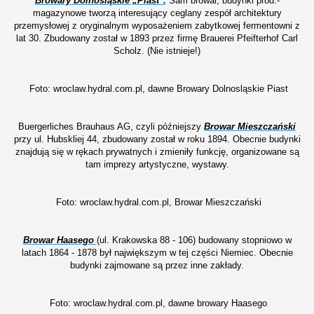
Browary Dolnośląskie „Piast".
Sam browar, budynki prod.-
magazynowe tworzą interesujący ceglany zespół architektury
przemysłowej z oryginalnym wyposażeniem zabytkowej fermentowni z
lat 30. Zbudowany został w 1893 przez firmę Brauerei Pfeifterhof Carl
Scholz. (Nie istnieje!)
Foto: wroclaw.hydral.com.pl, dawne Browary Dolnosląskie Piast
Buergerliches Brauhaus AG, czyli późniejszy
Browar Mieszczański
przy ul.
Hubskliej 44, zbudowany został w roku 1894. Obecnie budynki
znajdują się w rękach prywatnych i zmieniły funkcję, organizowane są
tam imprezy artystyczne, wystawy.
Foto: wroclaw.hydral.com.pl, Browar Mieszczański
Browar Haasego
(ul. Krakowska 88 - 106) budowany stopniowo w
latach 1864 - 1878 był największym w tej części Niemiec. Obecnie
budynki zajmowane są przez inne zakłady.
Foto: wroclaw.hydral.com.pl, dawne browary Haasego