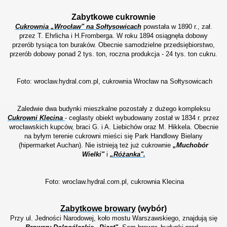
Zabytkowe cukrownie
Cukrownia „Wrocław" na Sołtysowicach
powstała w 1890 r., zał.
przez T. Ehrlicha i H.Fromberga. W roku 1894 osiągnęła dobowy
przerób tysiąca ton buraków. Obecnie samodzielne przedsiębiorstwo,
przerób dobowy ponad 2 tys. ton, roczna produkcja - 24 tys. ton cukru.
Foto: wroclaw.hydral.com.pl, cukrownia Wrocław na Sołtysowicach
Zaledwie dwa budynki mieszkalne pozostały z dużego kompleksu
Cukrowni Klecina
- ceglasty obiekt wybudowany został w 1834 r. przez
wrocławskich kupców, braci G. i A. Liebichów oraz M. Hikkela.
Obecnie
na byłym terenie cukrowni mieści się Park Handlowy Bielany
(hipermarket Auchan). Nie istnieją też już cukrownie
„Muchobór
Wielki"
i
„Różanka".
Foto: wroclaw.hydral.com.pl, cukrownia Klecina
Zabytkowe browary
(wybór)
Przy ul. Jedności Narodowej, koło mostu Warszawskiego, znajdują się