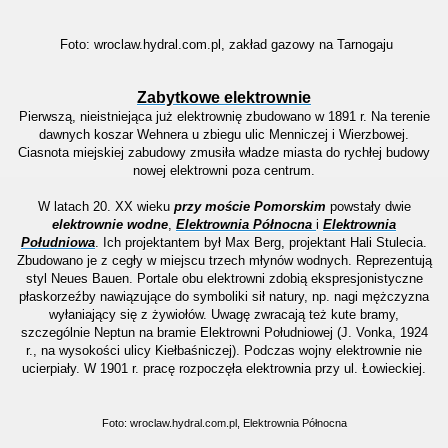
Foto: wroclaw.hydral.com.pl, zakład gazowy na Tarnogaju
Zabytkowe elektrownie
Pierwszą, nieistniejąca już elektrownię zbudowano w 1891 r. Na terenie
dawnych koszar Wehnera u zbiegu ulic Menniczej i Wierzbowej.
Ciasnota miejskiej zabudowy zmusiła władze miasta do rychłej budowy
nowej elektrowni poza centrum.
W latach 20. XX wieku
przy moście Pomorskim
powstały dwie
elektrownie wodne
,
Elektrownia Północna
i
Elektrownia
Południowa
. Ich projektantem był Max Berg, projektant Hali Stulecia.
Zbudowano je z cegły w miejscu trzech młynów wodnych. Reprezentują
styl Neues Bauen. Portale obu elektrowni zdobią ekspresjonistyczne
płaskorzeźby nawiązujące do symboliki sił natury, np. nagi mężczyzna
wyłaniający się z żywiołów.
Uwagę zwracają też kute bramy,
szczególnie Neptun na bramie Elektrowni Południowej (J. Vonka, 1924
r., na wysokości ulicy Kiełbaśniczej). Podczas wojny elektrownie nie
ucierpiały. W 1901 r. pracę rozpoczęła elektrownia przy ul.
Łowieckiej.
Foto: wroclaw.hydral.com.pl, Elektrownia Północna