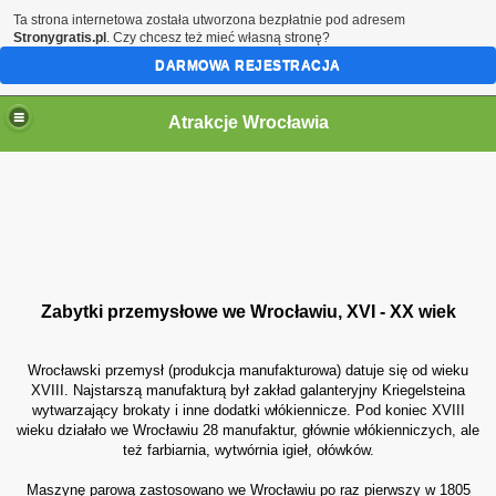
Ta strona internetowa została utworzona bezpłatnie pod adresem
Stronygratis.pl
. Czy chcesz też mieć własną stronę?
DARMOWA REJESTRACJA
Atrakcje Wrocławia
Zabytki przemysłowe we Wrocławiu, XVI - XX wiek
Wrocławski przemysł (produkcja manufakturowa) datuje się od wieku
XVIII.
Najstarszą manufakturą był zakład galanteryjny Kriegelsteina
wytwarzający brokaty i inne dodatki włókiennicze. Pod koniec XVIII
wieku działało we Wrocławiu 28 manufaktur, głównie włókienniczych, ale
też farbiarnia, wytwórnia igieł, ołówków.
Maszynę parową zastosowano we Wrocławiu po raz pierwszy w 1805