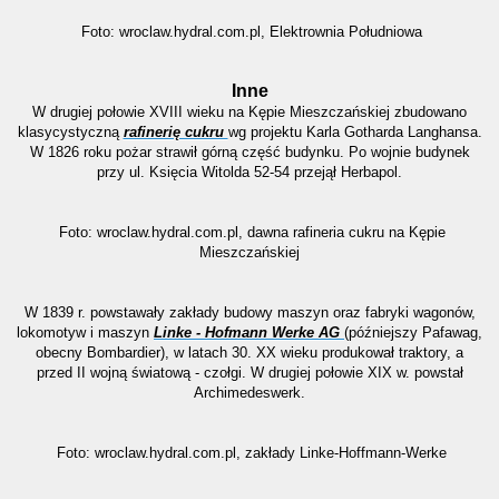
Foto: wroclaw.hydral.com.pl, Elektrownia Południowa
Inne
W drugiej połowie XVIII wieku na Kępie Mieszczańskiej zbudowano
klasycystyczną
rafinerię cukru
wg projektu Karla Gotharda Langhansa.
W 1826 roku pożar strawił górną część budynku. Po wojnie budynek
przy ul. Księcia Witolda 52-54 przejął Herbapol.
Foto: wroclaw.hydral.com.pl, dawna rafineria cukru na Kępie
Mieszczańskiej
W 1839 r. powstawały zakłady budowy maszyn oraz fabryki wagonów,
lokomotyw i maszyn
Linke - Hofmann Werke AG
(późniejszy Pafawag,
obecny Bombardier), w latach 30.
XX wieku produkował traktory, a
przed II wojną światową - czołgi. W drugiej połowie XIX w. powstał
Archimedeswerk.
Foto: wroclaw.hydral.com.pl, zakłady Linke-Hoffmann-Werke