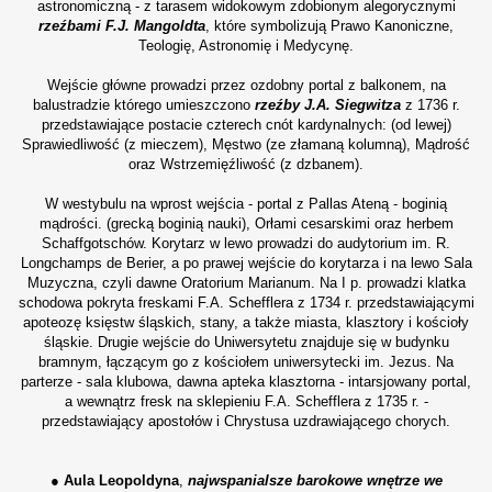
astronomiczną - z tarasem widokowym zdobionym alegorycznymi
rzeźbami F.J. Mangoldta
, które symbolizują Prawo Kanoniczne,
Teologię, Astronomię i Medycynę.
Wejście główne prowadzi przez ozdobny portal z balkonem, na
balustradzie którego umieszczono
rzeźby J.A. Siegwitza
z 1736 r.
przedstawiające postacie czterech cnót kardynalnych: (od lewej)
Sprawiedliwość (z mieczem), Męstwo (ze złamaną kolumną), Mądrość
oraz Wstrzemięźliwość (z dzbanem).
W westybulu na wprost wejścia - portal z Pallas Ateną - boginią
mądrości. (grecką boginią nauki), Orłami cesarskimi oraz herbem
Schaffgotschów. Korytarz w lewo prowadzi do audytorium im. R.
Longchamps de Berier, a po prawej wejście do korytarza i na lewo Sala
Muzyczna, czyli dawne Oratorium Marianum. Na I p. prowadzi klatka
schodowa pokryta freskami F.A. Schefflera z 1734 r. przedstawiającymi
apoteozę księstw śląskich, stany, a także miasta, klasztory i kościoły
śląskie. Drugie wejście do Uniwersytetu znajduje się w budynku
bramnym, łączącym go z kościołem uniwersytecki im. Jezus. Na
parterze - sala klubowa, dawna apteka klasztorna - intarsjowany portal,
a wewnątrz fresk na sklepieniu F.A. Schefflera z 1735 r. -
przedstawiający apostołów i Chrystusa uzdrawiającego chorych.
● Aula Leopoldyna
,
najwspanialsze barokowe wnętrze we