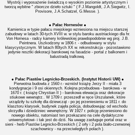
Wystrój i wyposażenie świadczą o wysokim poziomie artystycznym i
tworzą wybitne " zbiorcze dzieło sztuki " ( F.J.Mangoldt, J.A.Siegwitz, I.
Provisore, J.A.Schatzel, G.Messe. ).
● Pałac Hornesów ●
Kamienica w typie pałacu miejskiego wzniesiona na miejscu starszej
zabudowy w latach 30-tych XVIII w. w stylu baroku austriackiego dla hr.
Von Hornesa - radcy kamery królewskiej prawdopodobnie wg proj. J.B.
Peintnera. Uszkodzony w 1806 r. - odbudowany w stylu
klasycystycznym. W latach 80tych XX w. rekonstrukcja - pozostawiono
jedynie resztki dekoracji barokowej na fasadzie - portal z balkonem i
balustradą tralkową.
● Pałac Piastów Legnicko-Brzeskich. (Instytut Historii UW) ●
Pierwotna budowla z 1560 r.- wzniósł książę Jerzy II - miała 3
kondygnacje i 9 osi okiennych. Kolejna przebudowa - barokowa - w
1670 r. ( książę Chrystian II ) - barokowa elewacja oraz dekoracje
stiukowe wewnątrz.. W 1709 r. przeszedł w ręce Urszulanek, które
urządziły tu szkołę dla dziewcząt - po jej przeniesieniu w 1811 r. do
klasztoru klarysek, budynek zajęła policja, dobudowując od wschodu
skrzydła i dziedziniec wewnętrzny. W 1927 r. policję przeniesiono do
nowego obiektu, natomiast ten przekazano na cele dydaktyczne
uniwersytetowi- i tak jest do dziś. Na uwagę zasługuje portal oraz w
sieni - herb Piastów Legnicko-Brzeskich ( 2 orły i 2 pola biało-czerwonej
szachownicy - na przeciwległych polach ).