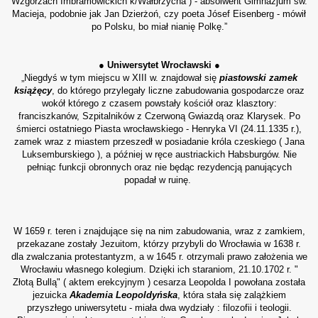
Wzgórzach Imbramowickich k/Wałbrzycha ) - absolwent Gimnazjum św.
Macieja, podobnie jak Jan Dzierżoń, czy poeta Jósef Eisenberg - mówił
po Polsku, bo miał nianię Polkę.”
● Uniwersytet Wrocławski ●
„Niegdyś w tym miejscu w XIII w. znajdował się
piastowski zamek
książęcy
, do którego przylegały liczne zabudowania gospodarcze oraz
wokół którego z czasem powstały kościół oraz klasztory:
franciszkanów, Szpitalników z Czerwoną Gwiazdą oraz Klarysek. Po
śmierci ostatniego Piasta wrocławskiego - Henryka VI (24.11.1335 r.),
zamek wraz z miastem przeszedł w posiadanie króla czeskiego ( Jana
Luksemburskiego ), a później w ręce austriackich Habsburgów. Nie
pełniąc funkcji obronnych oraz nie będąc rezydencją panujących
popadał w ruinę.
W 1659 r. teren i znajdujące się na nim zabudowania, wraz z zamkiem,
przekazane zostały Jezuitom, którzy przybyli do Wrocławia w 1638 r.
dla zwalczania protestantyzm, a w 1645 r. otrzymali prawo założenia we
Wrocławiu własnego kolegium. Dzięki ich staraniom, 21.10.1702 r. "
Złotą Bullą" ( aktem erekcyjnym ) cesarza Leopolda I powołana została
jezuicka
Akademia Leopoldyńska
, która stała się zalążkiem
przyszłego uniwersytetu - miała dwa wydziały : filozofii i teologii.