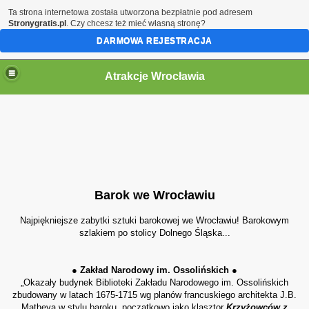
Ta strona internetowa została utworzona bezpłatnie pod adresem
Stronygratis.pl
. Czy chcesz też mieć własną stronę?
DARMOWA REJESTRACJA
Atrakcje Wrocławia
Barok we Wrocławiu
Najpiękniejsze zabytki sztuki barokowej we Wrocławiu! Barokowym
szlakiem po stolicy Dolnego Śląska...
● Zakład Narodowy im. Ossolińskich ●
„Okazały budynek Biblioteki Zakładu Narodowego im. Ossolińskich
zbudowany w latach 1675-1715 wg planów francuskiego architekta J.B.
Matheya w stylu baroku, początkowo jako klasztor
Krzyżowców z