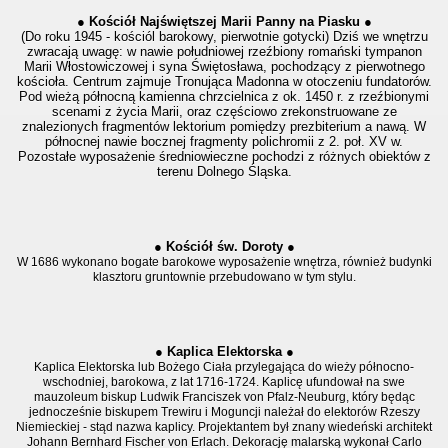
● Kościół Najświętszej Marii Panny na Piasku ●
(Do roku 1945 - kościól barokowy, pierwotnie gotycki) Dziś we wnętrzu
zwracają uwagę: w nawie południowej rzeźbiony romański tympanon
Marii Włostowiczowej i syna Świętosława, pochodzący z pierwotnego
kościoła. Centrum zajmuje Tronująca Madonna w otoczeniu fundatorów.
Pod wieżą północną kamienna chrzcielnica z ok. 1450 r. z rzeźbionymi
scenami z życia Marii, oraz częściowo zrekonstruowane ze
znalezionych fragmentów lektorium pomiędzy prezbiterium a nawą. W
północnej nawie bocznej fragmenty polichromii z 2. poł. XV w.
Pozostałe wyposażenie średniowieczne pochodzi z różnych obiektów z
terenu Dolnego Śląska.
● Kościół św. Doroty ●
W 1686 wykonano bogate barokowe wyposażenie wnętrza, również budynki
klasztoru gruntownie przebudowano w tym stylu.
● Kaplica Elektorska ●
Kaplica Elektorska lub Bożego Ciała przylegająca do wieży północno-
wschodniej, barokowa, z lat 1716-1724. Kaplicę ufundował na swe
mauzoleum biskup Ludwik Franciszek von Pfalz-Neuburg, który będąc
jednocześnie biskupem Trewiru i Moguncji należał do elektorów Rzeszy
Niemieckiej - stąd nazwa kaplicy. Projektantem był znany wiedeński architekt
Johann Bernhard Fischer von Erlach. Dekorację malarską wykonał Carlo