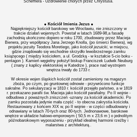
Schefflera - Uzdrowienie chorych przez Chrystusa.
● Kościół Imienia Jezus ●
Najpiękniejszy kościół barokowy we Wrocławiu, nie zniszczony w
trakcie działań wojennych. Powstał w latach 1689-98,a fasadę
zachodnią ukończono dopiero w roku 1700, zbudowany przez Macieja
Bienera, przy współpracy Jana Jerzego Knolla, (po śmierci Bienera), wg
projektu jezuity Teodora Moretiego, jako
kościół jezuicki
, w miejscu,
gdzie znajdowało się wschodnie skrzydło lewobrzeżnego zamku
książęcego ( między kościołem, a ul. Grodzką - w kształcie 5-cio boku -
pentagon ). Kamień węgielny położył biskup Franciszek Ludwik Neuburg
( znany z kaplicy elektorskiej w Katedrze ), prace nad wystrojem
wnętrza trwały do 1733 r.
W okresie wojen śląskich kościół został zamieniony na magazyn
zboża, po czym, po gruntownej odnowie - przywrócono funkcje
sakralne. Po sekularyzacji w 1810 r. kościół przejęło państwo, a w 1819
r. przekazano parafii św. Macieja jako kościół parafialny. Po II wojnie -
odbudowa z poważnych zniszczeń -uznany za kościół akademicki. Po
zamku pozostała jedynie mała część - to obecna zakrystia kościoła.
Restaurowany z końcem XIX w, po II wojnie - w części odbudowany i
odnawiany w latach 70-tych oraz 80-tych. Jednonawowe, barokowe
wnętrze w układzie halowo-emporowym ( 50,5 m x 23,6 m ) o jednolitym
późnobarokowym wyposażeniu - przykład idealnej harmonii rzeźby i
malarstwa z architekturą..