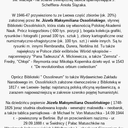
Schefflera- Anioła Ślązaka.
W 1946-47 przywieziono tu ze Lwowa część zbiorów (ok. 20%)
założonej przez
hr. Józefa Maksymiliana Ossolińskiego
, słynnej
Biblioteki Ossolińskich, która stała się własnością Polskiej Akademii
Nauk. Prócz księgozbioru ( 600 tys. pozycji ), bogata kolekcja grafiki,
rysunków i fotografii ( ponad 100 tys. sztuk ), zbiory kartograficzne oraz
numizmatyczno-sfragistyczne (ok. 100 tys. szt.) i wiele innych. Są tu
rysunki m. innymi Rembrandta, Durera, Norblina itd. Tu także
największy w Polsce zbiór exlibrisów. Wśród rękopisów –
najcenniejszy "Pana Tadeusza" A. Mickiewicza, a także "Zemsta" -
Fredry, "Chłopi" - Reymonta oraz Mikołaja Kopernika dzieło wyd. w 1543
r. "De revolutionibus orbium coelestium"
Oprócz Biblioteki " Ossolineum" to także Wydawnictwo Zakładu
Narodowego im. Ossolińskich założone równocześnie z Biblioteką w
1817 r. we Lwowie- będąc najstarszą polską oficyną wydawniczą, a
zarazem najpoważniejszą w zakresie szeroko pojętej humanistyki.
Na dziedzińcu popiersie
Józefa Maksymiliana Ossolińskiego
( 1748-
1826 )oraz studnia obudowana kopuła - wewnątrz malowidła – neobarok,
a także tablica pamiątkowa - dr Michael hr. Von Matuschka - 14.09.1944
r. - powieszony w Berlinie. Był on przeciwnikiem nazizmu - ur.
29.09.1888 r. w Świdnicy ( Pałac Matuschków na