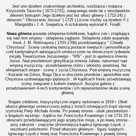
Jest ono dziełem znakomitego architekta, rzeźbiarza i malarza -
Krzysztofa Tauscha
( 1673-1731), związanego wiele lat z wrocławskim
dworem biskupim Jego dziełem jest też ołtarz główny ( 1722-24) z
obrazem " Obrzezanie Jezusa" ( 1725 ).Liczne rzeźby są dziełem
F.J.
Mangoldta
i J. A. Siegwitza, A sztukaterię wykonał K. Finalli.
Nawa główna
posiada sklepienia kolebkowe, kaplice zaś i znajdujące
się nad nimi empory - sklepienia żaglaste.
Sklepienia zdobi wspaniały
fresk J. M. Rottmayera ( 1703-1706) przedstawiający " Chwałę
Chrystusa". Scenę centralną tworzą postacie świętych i personifikacje
cnót kardynalnych adorujących umieszczone na słonecznym rydwanie
inicjały Towarzystwa Jezusowego - "IHS" - jest to apoteoza imienia
Jezus.
Nad prezbiterium
gloryfikacja imienia Jahwe, natomiast nad
emporą muzyczną - przedstawienie chóru i orkiestry anielskiej. Na
sklepieniach empor - sceny z życia Chrystusa. Pod emporą muzyczną
- Kazanie na Górze, Boga Ojca w otoczeniu proroków i apostołów oraz
Chrystusa uzdrawiającego ipętanych..
W kaplicach
freski przedstawiają
sceny związane z kultem świętych. Iluzyjna galeria z
przedstawieniem 4-rech kontynentów i ich reprezentantów okala scenę
główną.
Bogato zdobione, klasycystyczne organy wykonano w 1819 r.
Obok
ołtarza głównego
umieszczono jedną z trzech istniejących
kopii słynnej
rzymskiej Piety Michała Anioła
. Po prawej stronie - obok prezbiterium -
o bogatym wystroju -
kaplica św. Franciszka Ksawerego
z lat 1731-33 z
obrazami przedstawiającymi jego azjatyckie misje, a po lewej stronie -
przy zakrystii - znacznie skromniejsza kaplica Ignacego Loyoli, z
resztkami polichromii. Przed ołtarzem głównym - figury świętych -
Ignacego Loyoli z lewej oraz Franciszka Ksawerego z prawej strony.