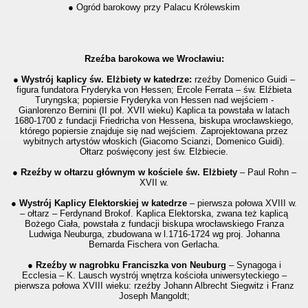
● Ogród barokowy przy Palacu Królewskim
Rzeźba barokowa we Wrocławiu:
● Wystrój kaplicy św. Elżbiety w katedrze:
rzeźby Domenico Guidi –
figura fundatora Fryderyka von Hessen; Ercole Ferrata – św. Elźbieta
Turyngska; popiersie Fryderyka von Hessen nad wejściem -
Gianlorenzo Bernini (II poł. XVII wieku) Kaplica ta powstała w latach
1680-1700 z fundacji Friedricha von Hessena, biskupa wrocławskiego,
którego popiersie znajduje się nad wejściem. Zaprojektowana przez
wybitnych artystów włoskich (Giacomo Scianzi, Domenico Guidi).
Ołtarz poświęcony jest św. Elżbiecie.
● Rzeźby w ołtarzu głównym w kościele św. Elżbiety
– Paul Rohn –
XVII w.
● Wystrój Kaplicy Elektorskiej w katedrze
– pierwsza połowa XVIII w.
– ołtarz – Ferdynand Brokof.
Kaplica Elektorska, zwana też kaplicą
Bożego Ciała, powstała z fundacji biskupa wrocławskiego Franza
Ludwiga Neuburga, zbudowana w l.1716-1724 wg proj. Johanna
Bernarda Fischera von Gerlacha.
● Rzeźby w nagrobku Franciszka von Neuburg
– Synagoga i
Ecclesia – K. Lausch wystrój wnętrza kościoła uniwersyteckiego –
pierwsza połowa XVIII wieku: rzeźby Johann Albrecht Siegwitz i Franz
Joseph Mangoldt;