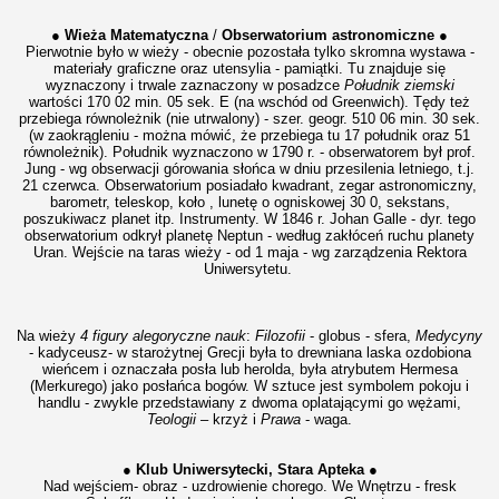
●
Wieża Matematyczna
/
Obserwatorium astronomiczne ●
Pierwotnie było w wieży - obecnie pozostała tylko skromna wystawa -
materiały graficzne oraz utensylia - pamiątki. Tu znajduje się
wyznaczony i trwale zaznaczony w posadzce
Południk ziemski
wartości 170 02 min. 05 sek. E (na wschód od Greenwich). Tędy też
przebiega równoleżnik (nie utrwalony) - szer. geogr. 510 06 min. 30 sek.
(w zaokrągleniu - można mówić, że przebiega tu 17 południk oraz 51
równoleżnik). Południk wyznaczono w 1790 r. - obserwatorem był prof.
Jung - wg obserwacji górowania słońca w dniu przesilenia letniego, t.j.
21 czerwca. Obserwatorium posiadało kwadrant, zegar astronomiczny,
barometr, teleskop, koło , lunetę o ogniskowej 30 0, sekstans,
poszukiwacz planet itp. Instrumenty. W 1846 r. Johan Galle - dyr. tego
obserwatorium odkrył planetę Neptun - według zakłóceń ruchu planety
Uran. Wejście na taras wieży - od 1 maja - wg zarządzenia Rektora
Uniwersytetu.
Na wieży
4 figury alegoryczne nauk
:
Filozofii
- globus - sfera,
Medycyny
- kadyceusz- w starożytnej Grecji była to drewniana laska ozdobiona
wieńcem i oznaczała posła lub herolda, była atrybutem Hermesa
(Merkurego) jako posłańca bogów. W sztuce jest symbolem pokoju i
handlu - zwykle przedstawiany z dwoma oplatającymi go wężami,
Teologii
– krzyż i
Prawa
- waga.
● Klub Uniwersytecki, Stara Apteka ●
Nad wejściem- obraz - uzdrowienie chorego. We Wnętrzu - fresk