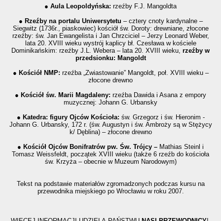
● Aula Leopoldyńska:
rzeźby F.J. Mangoldta
● Rzeźby na portalu Uniwersytetu
– cztery cnoty kardynalne –
Siegwitz (1736r., piaskowiec) kościół św. Doroty: drewniane, złocone
rzeźby: św. Jan Ewangelista i Jan Chrzciciel – Jerzy Leonard Weber,
lata 20. XVIII wieku wystrój kaplicy bł. Czesława w kościele
Dominikańskim: rzeźby J.L. Webera – lata 20. XVIII wieku,
rzeźby w
przedsionku: Mangoldt
● Kościół NMP:
rzeźba „Zwiastowanie” Mangoldt, poł. XVIII wieku –
złocone drewno
● Kościół św. Marii Magdaleny:
rzeźba Dawida i Asana z empory
muzycznej: Johann G. Urbansky
● Katedra: figury Ojców Kościoła:
św. Grzegorz i św. Hieronim -
Johann G. Urbansky, 172 r. (św. Augustyn i św. Ambroży są w Stężycy
k/ Dęblina) – złocone drewno
● Kościół Ojców Bonifratrów pw. Św. Trójcy –
Mathias Steinl i
Tomasz Weissfeldt, początek XVIII wieku (także 6 rzeźb do kościoła
św. Krzyża – obecnie w Muzeum Narodowym)
Tekst na podstawie materiałów zgromadzonych podczas kursu na
przewodnika miejskiego po Wrocławiu w roku 2007.
WIĘCEJ INFORMACJI UDZIELĄ PAŃSTWU
NASI PRZEWODNICY
!