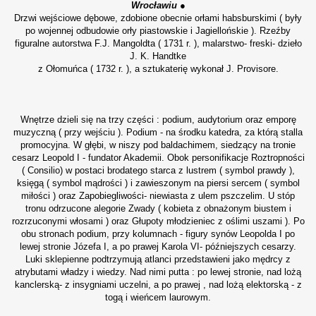
Wrocławiu
●
Drzwi wejściowe dębowe, zdobione obecnie orłami habsburskimi ( były
po wojennej odbudowie orły piastowskie i Jagiellońskie ). Rzeźby
figuralne autorstwa F.J. Mangoldta ( 1731 r. ), malarstwo- freski- dzieło
J. K. Handtke
z Ołomuńca ( 1732 r. ), a sztukaterię wykonał J. Provisore.
Wnętrze dzieli się na trzy części : podium, audytorium oraz emporę
muzyczną ( przy wejściu ). Podium - na środku katedra, za którą stalla
promocyjna. W głębi, w niszy pod baldachimem, siedzący na tronie
cesarz Leopold I - fundator Akademii. Obok personifikacje Roztropności
( Consilio) w postaci brodatego starca z lustrem ( symbol prawdy ),
księgą ( symbol mądrości ) i zawieszonym na piersi sercem ( symbol
miłości ) oraz Zapobiegliwości- niewiasta z ulem pszczelim. U stóp
tronu odrzucone alegorie Zwady ( kobieta z obnażonym biustem i
rozrzuconymi włosami ) oraz Głupoty młodzieniec z oślimi uszami ). Po
obu stronach podium, przy kolumnach - figury synów Leopolda I po
lewej stronie Józefa I, a po prawej Karola VI- późniejszych cesarzy.
Luki sklepienne podtrzymują atlanci przedstawieni jako mędrcy z
atrybutami władzy i wiedzy. Nad nimi putta : po lewej stronie,
nad lożą
kanclerską- z insygniami uczelni, a po prawej , nad lożą elektorską - z
togą i wieńcem laurowym.