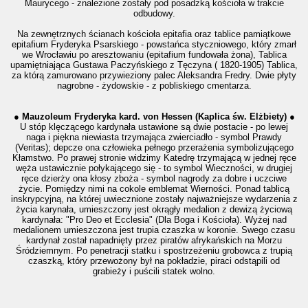
Maurycego - znalezione zostały pod posadzką kościoła w trakcie
odbudowy.
Na zewnętrznych ścianach kościoła epitafia oraz tablice pamiątkowe
epitafium Fryderyka Psarskiego - powstańca styczniowego, który zmarł
we Wrocławiu po aresztowaniu (epitafium fundowała żona), Tablica
upamiętniająca Gustawa Paczyńskiego z Tęczyna ( 1820-1905) Tablica,
za którą zamurowano przywieziony palec Aleksandra Fredry. Dwie płyty
nagrobne - żydowskie - z pobliskiego cmentarza.
● Mauzoleum Fryderyka kard. von Hessen (Kaplica św. Elżbiety) ●
U stóp klęczącego kardynała ustawione są dwie postacie - po lewej
naga i piękna niewiasta trzymająca zwierciadło - symbol Prawdy
(Veritas); depcze ona człowieka pełnego przerażenia symbolizującego
Kłamstwo. Po prawej stronie widzimy Katedrę trzymającą w jednej ręce
węża ustawicznie połykającego się - to symbol Wieczności, w drugiej
ręce dzierży ona kłosy zboża - symbol nagrody za dobre i uczciwe
życie. Pomiędzy nimi na cokole emblemat Wierności. Ponad tablicą
inskrypcyjną, na której uwiecznione zostały najważniejsze wydarzenia z
życia karynała, umieszczony jest okrągły medalion z dewizą życiową
kardynała: "Pro Deo et Ecclesia" (Dla Boga i Kościoła). Wyżej nad
medalionem umieszczona jest trupia czaszka w koronie. Swego czasu
kardynał został napadnięty przez piratów afrykańskich na Morzu
Śródziemnym. Po penetracji statku i spostrzeżeniu grobowca z trupią
czaszką, który przewożony był na pokładzie, piraci odstąpili od
grabieży i puścili statek wolno.