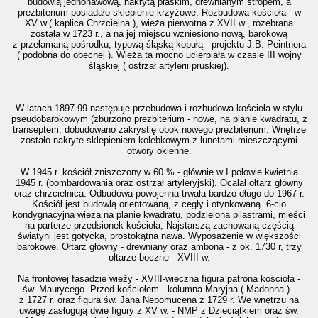
budowlą jednonawową, nakrytą płaskim, drewnianym stropem, a
prezbiterium posiadało sklepienie krzyżowe. Rozbudowa kościoła - w
XV w.( kaplica Chrzcielna ), wieża pierwotna z XVII w., rozebrana
została w 1723 r., a na jej miejscu wzniesiono nową, barokową
z przełamaną pośrodku, typową śląską kopułą - projektu J.B. Peintnera
( podobna do obecnej ). Wieża ta mocno ucierpiała w czasie III wojny
śląskiej ( ostrzał artylerii pruskiej).
W latach 1897-99 następuje przebudowa i rozbudowa kościoła w stylu
pseudobarokowym (zburzono prezbiterium - nowe, na planie kwadratu, z
transeptem, dobudowano zakrystię obok nowego prezbiterium. Wnętrze
zostało nakryte sklepieniem kolebkowym z lunetami mieszczącymi
otwory okienne.
W 1945 r. kościół zniszczony w 60 % - głównie w I połowie kwietnia
1945 r. (bombardowania oraz ostrzał artyleryjski). Ocalał ołtarz główny
oraz chrzcielnica. Odbudowa powojenna trwała bardzo długo do 1967 r.
Kościół jest budowlą orientowaną, z cegły i otynkowaną. 6-cio
kondygnacyjna wieża na planie kwadratu, podzielona pilastrami, mieści
na parterze przedsionek kościoła, Najstarszą zachowaną częścią
świątyni jest gotycka, prostokątna nawa. Wyposażenie w większości
barokowe. Ołtarz główny - drewniany oraz ambona - z ok. 1730 r, trzy
ołtarze boczne - XVIII w.
Na frontowej fasadzie wieży - XVIII-wieczna figura patrona kościoła -
św. Maurycego. Przed kościołem - kolumna Maryjna ( Madonna ) -
z 1727 r. oraz figura św. Jana Nepomucena z 1729 r. We wnętrzu na
uwagę zasługują dwie figury z XV w. - NMP z Dzieciątkiem oraz św.