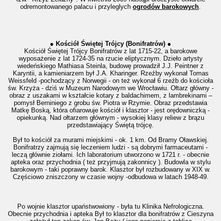
odremontowanego palacu i przyleglych
ogrodów barokowych
.
● Kościół Świętej Trójcy (Bonifratrów) ●
Kościół Świętej Trójcy Bonifratrów z lat 1715-22, a barokowe
wyposażenie z lat 1724-35 na rzucie eliptycznym. Dzieło artysty
wiedeńskiego Mathiasa Steinla, budowę prowadził J.J. Peintner z
Karyntii, a kamieniarzem był J.A. Kharinger. Rzeźby wykonał Tomas
Weissfeld -pochodzący z Norwegii - on też wykonał 6 rzeźb do kościoła
św. Krzyża - dziś w Muzeum Narodowym we Wrocławiu. Ołtarz główny -
obraz z uszakami w kształcie kotary z baldachimem, z lambrekinami –
pomysł Berniniego z grobu św. Piotra w Rzymie. Obraz przedstawia
Matkę Boską, która ofiarowuje kościół i klasztor - jest orędowniczką -
opiekunką. Nad ołtarzem głównym - wysokiej klasy reliew z brązu
przedstawiający Świętą trójcę.
Był to kościół za murami miejskimi - ok. 1 km. Od Bramy Oławskiej.
Bonifratrzy zajmują się leczeniem ludzi - są dobrymi farmaceutami -
leczą głównie ziołami. Ich laboratorium utworzono w 1721 r. - obecnie
apteka oraz przychodnia ( też przyjmują zakonnicy ). Budowla w stylu
barokowym - taki poprawny barok. Klasztor był rozbudowany w XIX w.
Częściowo zniszczony w czasie wojny -odbudowa w latach 1948-49.
Po wojnie klasztor upaństwowiony - była tu Klinika Nefrologiczna.
Obecnie przychodnia i apteka Był to klasztor dla bonifratrów z Cieszyna