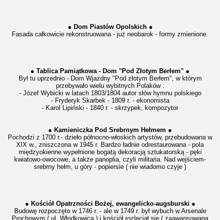
● Dom Piastów Opolskich ●
Fasada całkowicie rekonstruowana - już neobarok - formy zmienione.
● Tablica Pamiątkowa - Dom "Pod Złotym Berłem" ●
Był tu uprzednio - Dom Wjazdny "Pod złotym Berłem", w którym
przebywało wielu wybitnych Polaków :
- Józef Wybicki w latach 1803/1804 autor słów hymnu polskiego
- Fryderyk Skarbek - 1809 r. - ekonomista
- Karol Lipiński - 1840 r. - skrzypek, kompozytor
● Kamieniczka Pod Srebrnym Hełmem ●
Pochodzi z 1700 r.- dzieło północno-włoskich artystów, przebudowana w
XIX w., zniszczona
w 1945 r. Bardzo ładnie odrestaurowana - pola
międzyokienne wypełnione bogatą dekoracją sztukatorską - pęki
kwiatowo-owocowe, a także panoplia, czyli militaria.
Nad wejściem-
srebrny hełm, u góry - popiersie ( nie wiadomo czyje )
● Kościół Opatrzności Bożej, ewangelicko-augsburski ●
Budowę rozpoczęto w 1746 r. - ale w 1749 r. był wybuch w Arsenale
Prochowym ( ul. Włodkowica ) i kościół rozleciał się ( zaawansowana