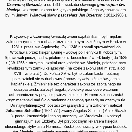
Czerwoną Gwiazdą
, a od 1811 r. siedziba sławnego
gimnazjum św.
Macieja
, w którym uczono też języka polskiego. Jego wychowankiem
był m .innymi światowej sławy
pszczelarz Jan Dzierżoń
( 1811-1906 ).
Krzyżowcy z Czerwoną Gwiazdą zwani szpitalnikami byli męskim
zakonem rycerskim o charakterze szpitalnym. założonym w Pradze w
1231 r. przez św. Agnieszkę. Ok. 1248 r. zostali sprowadzeni do
Wrocławia przez księżną Annę - wdowę po Henryku II Pobożnym.
Sprawowali pieczę nad szpitalem oraz kościołem św. Elżbiety ( do 1525
r. ) W 1253 r. otrzymali szpital oraz kościół św. Macieja, położone przy
lewobrzeżnym zamku książęcym ( na czele zakonu stał mistrz, a od
XVII - w. prałat ). Do końca XV w. był to zakon laicki - później
przekształcił się w duchowny ( obowiązywały niższe święcenia
kapłańskie ). Zmienił się też charakter zakonu ze szpitalnego na
duszpasterski. Założyli bogatą bibliotekę oraz obserwatorium
astronomiczne w przyległej wieży miejskiej. Herbem zakonu został
krzyż maltański nad 6-cio ramienną czerwoną gwiazdą na czarnym tle.
Do najwybitniejszych postaci związanych z tym zakonem należał
Johannes Scheffler
( 1624-77 ) zwany Angelus Silesius ( Anioł Ślazak
)- poeta, kaznodzieja i teolog urodzony we Wrocławiu - ukończył
gimnazjum św. Elżbiety. Był przybocznym lekarzem księcia
oleśnickiego Sylwiusza Nemroda. Został pochowany w krypcie kościoła
św. Macieja - na ścianie zewnętrznej tablica upamiętniająca J.