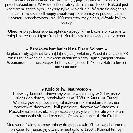
- założył ten zakon św. Jan Boży ( jego popiersie z tablicą -
przed kościołem ). W Polsce Bonifratrzy działają od 1609 r. Kościół jest
kościołem szpitalnym - czynny tylko w niedziele. W okresie oblężenia
miasta - w czasie II wojny światowej - zakonnicy w podziemiach
klasztoru przechowywali ok. 100 żołnierzy rosyjskich, głównie byli to
lotnicy.
Obecnie przychodnia oraz apteka - specyfiki na bazie ziół - znane w
całej Polsce ( np. Ojca Grande ). Bonifratrzy leczą wyłącznie ziołami.
● Barokowe kamieniczki na Placu Solnym ●
Na placu tradycyjnie od lat znajduje się targ kwiatowy.
W ostatnich latach XX
wieku zbudowano na nim akcent architektoniczny - iglicę (projekt Adama
Wyspiańskiego nawiązujący do Iglicy stojącej od 1948 przy Hali Ludowej)
oraz fontannę.
● Kościół św. Maurycego ●
Pierwszy kościół - drewniany został wzniesiony w XII w. przez
walońskich tkaczy przybyłych tu w 1138 r. z Arras we Francji.
Walończycy zajmowali się rolnictwem i rzemiosłem ale przede
wszystkim tkactwem - byli pionierami tkactwa we Wrocławiu.
Początkowo ich osada znajdowała się przy kościele, ale z czasem
rozbudowała się nad brzegami Oławy w rejonie ul. Na Grobli.
Murowana świątynia powstała w drugiej połowie XIII w. wg dokumentu
biskupa Tomasza, jej otwarcie nastąpiło w 1268 r. Kościół ten był