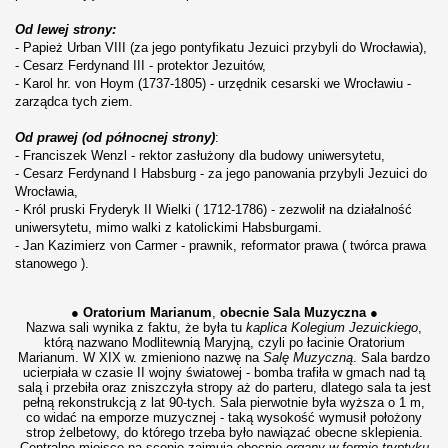
Od lewej strony:
- Papież Urban VIII (za jego pontyfikatu Jezuici przybyli do Wrocławia),
- Cesarz Ferdynand III - protektor Jezuitów,
- Karol hr. von Hoym (1737-1805) - urzędnik cesarski we Wrocławiu -
zarządca tych ziem.
Od prawej (od północnej strony)
:
- Franciszek Wenzl - rektor zasłużony dla budowy uniwersytetu,
- Cesarz Ferdynand I Habsburg - za jego panowania przybyli Jezuici do
Wrocławia,
- Król pruski Fryderyk II Wielki ( 1712-1786) - zezwolił na działalność
uniwersytetu, mimo walki z katolickimi Habsburgami.
- Jan Kazimierz von Carmer - prawnik, reformator prawa ( twórca prawa
stanowego ).
● Oratorium Marianum
,
obecnie Sala Muzyczna
●
Nazwa sali wynika z faktu, że była tu
kaplica Kolegium Jezuickiego
,
którą nazwano Modlitewnią Maryjną, czyli po łacinie Oratorium
Marianum. W XIX w. zmieniono nazwę na
Salę Muzyczną
. Sala bardzo
ucierpiała w czasie II wojny światowej - bomba trafiła w gmach nad tą
salą i przebiła oraz zniszczyła stropy aż do parteru, dlatego sala ta jest
pełną rekonstrukcją z lat 90-tych. Sala pierwotnie była wyższa o 1 m,
co widać na emporze muzycznej - taką wysokość wymusił położony
strop żelbetowy, do którego trzeba było nawiązać obecne sklepienia.
Centralne miejsce na scenie zajmują obecnie
organy
w formie tryptyku