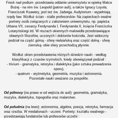
Fresk nad podium -przedstawia oddanie uniwersytetu w opiekę Matce
Bożej - na nim św. Leopold (patron auli), a także Ignacy Loyola,
Franciszek Ksawery, jest też św. Jadwiga. Audytorium - wypełniają
rzędy ław. Wzdłuż ścian - stalle profesorskie- Na zapieckach owalne
portrety osób związanych z założeniem uniwersytetu, np. papieża
Urbana VII, cesarzy Ferdynanda I, Ferdynanda II, księcia Franciszka
Lotaryńskiegi itd. W niszach okiennych malowidła przedstawiające
sławnych filozofów, uczonych i doktorów kościoła. Jest widoczny
podział na część górną - sferę niebiańską oraz część dolną - sferę
ziemską- obie sfery przechodzą płynnie.
Wzdłuż okien przedstawienia różnych dziedzin nauki - według
klasyfikacji z czasów rzymskich, kiedy obowiązywał podział :
- trivium - gramatyka, retoryka i dialektyka (jako sztuka prowadzenia
sporu),
- quatrum - arytmetyka, geometria, muzyka i astronomia.
Pozostałe nauki uważano za pospolite.
Od północy
(na prawo w od wejścia do auli): geometria, gramatyka,
muzyka, dialektyka, topografia oraz malarstwo.
Od południa
(na lewo): astronomia, algebra, poezja, retoryka, farmacja
oraz rzeźba. W medalionach - uczeni.
Portrety: kształtu owalnego -
przedstawiają fundatorów lub profesorów uczelni :