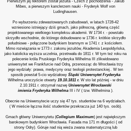
Pierwszym jej rektorem został jezuita - Czech z pochodzenia - Jakub
Mibes, a pierwszym kanclerzem nauki - Fryderyk Wolf von
Ludinghausen.
Po wyburzeniu zdewastowanych zabudowań, w latach 1728-42
wzniesiono istniejący dziś gmach, jako północną, główną część
projektowanego wielkiego kompleksu akademii. W 1734 r. - powstało
skrzydło wschodnie, do którego dobudowano w 1736 r. krótkie skrzydło
południowe - połączone budynkiem bramnym w 1741 r. z kościołem.
Mimo rozwiązania w 1773 r. zakonu jezuitów, Akademia Leopoldyńska,
jako katolicka wyższa uczelnia, przetrwała do 1811 r. W tym też roku na
polecenie króla Pruskiego Fryderyka Wilhelma III zlikwidowano
uniwersytet we Frankfurcie nad Odrą, przenosząc do Wrocławia trzy
jego wydziały: prawa, medycyny oraz teologii protestanckiej.. W ten
sposób powstał 5-cio wydziałowy
Śląski Uniwersytet Fryderyka
Wilhelma uroczyście otwarty
19.10.1811 r.
W sto lat później - w dniu
2.10.1911 r. otrzymał nazwę
Uniwersytet Wrocławski
imienia Fryderyka Wilhelma
III i IV ( tzw. Wilhelmina ).
Obecnie na Uniwersytecie uczy się 47 tys. studentów na 6 wydziałach.
( W mieście łączna ilość studentów przekracza już 140 tys. osób).
Gmach główny Uniwersytetu (
Collegium Maximum
) jest największym
barokowym budynkiem Wrocławia. Fasada ma 171 m długości ( od
strony Odry). Góruje nad nią wieża zwana matematyczną lub