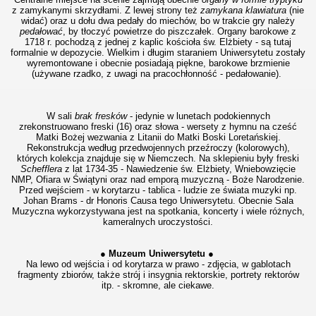
z zamykanymi skrzydłami. Z lewej strony też
zamykana klawiatura
(nie
widać) oraz u dołu dwa pedały do miechów, bo w trakcie gry należy
pedałować
, by tłoczyć powietrze do piszczałek. Organy barokowe z
1718 r. pochodzą z jednej z kaplic kościoła św. Elżbiety - są tutaj
formalnie w depozycie. Wielkim i długim staraniem Uniwersytetu zostały
wyremontowane i obecnie posiadają piękne, barokowe brzmienie
(używane rzadko, z uwagi na pracochłonność - pedałowanie).
W sali
brak fresków
- jedynie w lunetach podokiennych
zrekonstruowano freski (16) oraz słowa - wersety z hymnu na cześć
Matki Bożej wezwania z Litanii do Matki Boski Loretańskiej.
Rekonstrukcja według przedwojennych przeźroczy (kolorowych),
których kolekcja znajduje się w Niemczech. Na sklepieniu były freski
Schefflera
z lat 1734-35 - Nawiedzenie św. Elżbiety, Wniebowzięcie
NMP, Ofiara w Świątyni oraz nad emporą muzyczną - Boże Narodzenie.
Przed wejściem - w korytarzu - tablica - ludzie ze świata muzyki np.
Johan Brams - dr Honoris Causa tego Uniwersytetu. Obecnie Sala
Muzyczna wykorzystywana jest na spotkania, koncerty i wiele różnych,
kameralnych uroczystości.
● Muzeum Uniwersytetu ●
Na lewo od wejścia i od korytarza w prawo - zdjęcia, w gablotach
fragmenty zbiorów, także strój i insygnia rektorskie, portrety rektorów
itp. - skromne, ale ciekawe.