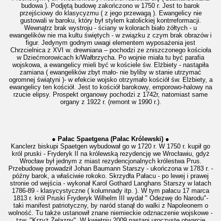
budowa ). Podjętą budowę zakończono w 1750 r. Jest to barok
przejściowy do klasycyzmu ( z jego przewagą ). Ewangelicy nie
gustowali w baroku, który był stylem katolickiej kontrreformacji.
Wewnątrz brak wystroju - ściany w kolorach biało żółtych - u
ewangelików nie ma kultu świętych - w związku z czym brak obrazów i
figur. Jedynym godnym uwagi elementem wyposażenia jest
Chrzcielnica z XVI w. drewniana – pochodzi ze zniszczonego kościoła
w Dziećmorowicach k/Wałbrzycha. Po wojnie miała tu być parafia
wojskowa, a ewangelicy mieli być w kościele św. Elżbiety - nastąpiła
zamiana ( ewangelików zbyt mało- nie byliby w stanie utrzymać
ogromnej świątyni )- w efekcie wojsko otrzymało kościół św. Elżbiety, a
ewangelicy ten kościół. Jest to kościół barokowy, emporowo-halowy na
rzucie elipsy. Prospekt organowy pochodzi z 1742r, natomiast same
organy z 1922 r. (remont w 1990 r.).
● Pałac Spaetgena (Pałac Królewski) ●
Kanclerz biskupi Spaetgen wybudował go w 1720 r. W 1750 r. kupił go
król pruski - Fryderyk II na królewską rezydencję we Wrocławiu, gdyż
Wrocław był jednym z miast rezydencjonalnych królestwa Prus.
Przebudowę prowadził Johan Baumann Starszy - ukończona w 1783 r. -
późny barok, a właściwie rokoko. Skrzydła Pałacu - po lewej i prawej
stronie od wejścia - wykonał Karol Gothard Langhans Starszy w latach
1786-89 - klasycystyczne ( kolumnady itp. ). W tym pałacu 17 marca
1813 r. król Pruski Fryderyk Wilhelm III wydał " Odezwę do Narodu"-
taki manifest patriotyczny, by naród stanął do walki z Napoleonem o
wolność. Tu także ustanowił znane niemieckie odznaczenie wojskowe -
tzw. "Krzyż Żelazny". W kwietniu 2009 nastąpi uroczyste otwarcie