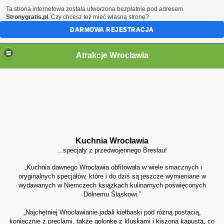
Ta strona internetowa została utworzona bezpłatnie pod adresem
Stronygratis.pl
. Czy chcesz też mieć własną stronę?
DARMOWA REJESTRACJA
Atrakcje Wrocławia
Kuchnia Wrocławia
...specjały z przedwojennego Breslau!
„Kuchnia dawnego Wrocławia obfitowała w wiele smacznych i
oryginalnych specjałów, które i do dziś są jeszcze wymieniane w
wydawanych w Niemczech książkach kulinarnych poświęconych
Dolnemu Śląskowi.”
„Najchętniej Wrocławianie jadali kiełbaski pod różną postacią,
koniecznie z preclami, także golonkę z kluskami i kiszoną kapustą, co