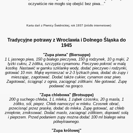
oczywiście nie mogło się obejść bez piwa…”
Karta dań z Piwnicy Świdnickiej, rok 1937 (żródlo internetowe)
Tradycyjne potrawy z Wroclawia i Dolnego Śląska do
1945
"Zupa piwna" (Biersuppe)
1 L jasnego piwa, 150 g bialego pieczywa, 150 g rodzynek, 10 g mąki, 2
lyżki cukru, 2 żóltka, szczypta cynamonu.
Pieczywo pokroić w malą
kostkę. Nastawić w garnku szklankę wody, dodać pieczywo i rodzynki,
gotować 10 min. Mąkę wymieszać w 2-3 lyżkach piwa, dodać do zupy i
mieszając, zagotować. Dodać także cukier, cynamon oraz piwo.
Zagotować, ściągnąć z ognia, zaciągnąć zóltkami. Nie gotować. Zupę
podawać na gorąco.
"Zupa chlebowa" (Brotsuppe)
200 g suchego chleba, 1 L mleka, 1 ząbek czosnku, 20 g masla, 1
żóltko, sól, pieprz.
Chleb namoczyć w mleku. Czosnek obrać,
przecisnąć przez praskę, dodać do mleka. Zupę gotować, aż chleb
zmięknie, zmiksować. Dodać maslo, zaciagnąć zóltkiem, doprawić solą
i pieprzem. Przed podaniem zupy można dodać 100 ml bialego wina
pólwytrawnego.
"Zupa królowej"