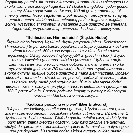
Oryginalny przepis: litr rosołu z kurczaka, kromka białego pieczywa bez
skórki, filet z pieczonego kogucika, 12 słodkich migdałów i jeden gorzki,
cztery żółtka ugotowane na twardo, 100 ml gęstej śmietany, sól,
mielony pieprz. Rosół zagotować z pokruszonym pieczywem, ściągnąć
garnek z ognia, dodać drobno pokrajaną pierś z kogucika, migdały i
żółtka. Wszystko zmiksować, a następnie zupę połączyć ze śmietaną.
Zagotować, przyprawić solą i pieprzem.
Podawać z pieczywem.
"Schlesisches Himmelreich" (Śląskie Niebo)
Śląskie niebo inaczej śląski raj, śląski przysmak (niem. Schlesisches
Himmelreich) to potrawa bardzo popularna na Śląsku jadana z kluskami
ziemniaczanymi. 800 g surowego boczku z dużą ilością mięsa
wędzonego, 1/2 kg owoców (najlepiej jablka, gruszki i śliwki), 2 lyżki
masla, kawalek cynamonu, skórka cytrynowa, 1 lyżeczka mąki
ziemniaczanej, sól, pieprz. Owoce gotować z cynamonem i skórką
cytryny okolo godziny w 750 ml wody. Po 20 min. wyjąć cynamon i
skórkę cytryny. Miękkie owoce polączyć z mąką ziemniaczaną. Boczek
obsmażyć na maśle z dwóch stron, posolić, oprószyć pieprzem, zalać
szklanką wody, dusić pod przykryciem 20 min. Następnie dodać
duszone owoce, naczynie przykryć i dusić w piekarniku nagrzanym do
180 C przez 45 min. Boczek podawac krojony w plastry z duszonymi
owocami i kluskami ziemniaczanymi.
"Kiełbasa pieczona w piwie" (Bier-Bratwurst)
3-4 pieczone kielbasy, butelka jasnego piwa, 1 lyżka bulki tartej, kilka
ziaren czarnego pieprzu i gożdzików, skórka cytrynowa z 1/2 cytryny, 1
lyżka cukru, 1 lyżka masla.
Wlać do garnka butelkę piwa, dodać lyżkę
bulki tartej, ziarna pieprzu i gożdziki. Gdy piwo zacznie się gotowac,
wlożyć do garnka pieczoną kielbasę i gotować 10 minut na malym ogniu
pod przykryciem. Następnie dodać skórkę cytryny, cukier, maslo i