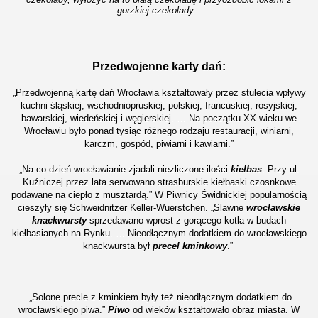
gorzkiej czekolady.
Przedwojenne karty dań:
„Przedwojenną kartę dań Wrocławia kształtowały przez stulecia wpływy
kuchni śląskiej, wschodniopruskiej, polskiej, francuskiej, rosyjskiej,
bawarskiej, wiedeńskiej i węgierskiej. … Na początku XX wieku we
Wrocławiu było ponad tysiąc różnego rodzaju restauracji, winiarni,
karczm, gospód, piwiarni i kawiarni.”
„Na co dzień wrocławianie zjadali niezliczone ilości
kiełbas
. Przy ul.
Kuźniczej przez lata serwowano strasburskie kiełbaski czosnkowe
podawane na ciepło z musztardą.” W Piwnicy Świdnickiej popularnością
cieszyły się Schweidnitzer Keller-Wuerstchen. „Slawne
wrocławskie
knackwursty
sprzedawano wprost z gorącego kotla w budach
kiełbasianych na Rynku. … Nieodłącznym dodatkiem do wrocławskiego
knackwursta był
precel kminkowy
.”
„Solone precle z kminkiem były też nieodłącznym dodatkiem do
wrocławskiego piwa.”
Piwo
od wieków kształtowało obraz miasta. W