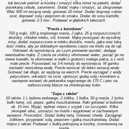
lub boczek pokroić w kostkę i smażyć kilka minut na patelni, dodać
posiekaną cebulę, zarumienić. Dodać mąkę i smażyć, aż zbrązowieje.
Wlać 500 ml wrzącej wody, gotować 20 minut. Dodać brązowy cukier,
ocet, doprawić solą i pieprzem do smaku. Dodac do sosu kartofle,
gotować 2-3 min.. Podawać w glębokich talerzach.
"Precle z kminkiem"
750 g mąki, 100 g stopionego masla, 2 jajka, 25 g rozpuszczonych
drożdży, chlodne mleko, sól, kminek.
Mąkę przesypać do wysokiej
misy, dodać rozpuszczone w mleku drożdże, maslo, jajka oraz taką
ilość mleka, aby po dokladnym wyrobieniu ciasto nie kleilo się do rąk.
Odstawić do wyrośnięcia, po czym ponownie wyrobić, dodając
ewentualnie mąkę. Z ciasta na stolnicy uformować walec, pociąć go na
równe kawalki, te uformować w walki o grubości malego palca, a z nich
male precle. Pozostawić na 3-4 minuty do wyrośnięcia. W garnku
nastawić nieosoloną wodę. Precle wzrucać do lekko wrzacej wody.
Gotować tak dlugo, az wyplyną na wierzch. Precle wyciągać z wody
patyczkiem, odcedzić na sicie, oprószyć grubą solą i kminkiem a
nastepnie wstawić do piekarnika nagrzanego do 170 C i piec na
natluszczonej blasze na zlotobrązowy kolor.
"Zupa z raków"
10 raków. 1 L bulionu wolowego, 2 żóltka, 1 bulka, 50 g masla, 1 lyżka
bulki tartej, sól, pieprz, galka muszkatolowa.
Raki gotować w bulionie
ok. 10 min. Wyjąć, wybrać mięso z szyjek i ze szczypiec. Kilka
skorupek utluc, usmażyć na maśle i wygotować w zachowanym
wywarze. Przecedzić. Dodać bulkę tartą. Gotować chwilę. Zaciągnąć
żóltkiem, przyprawić solą, pieprzem i galką muszkatolową. Dodać
mięso z raków. Podawać z bulką pokrojoną w kostkę, zrumienioną na
maśle.