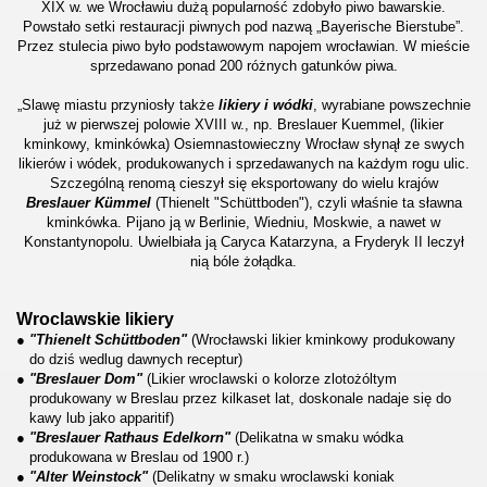
XIX w. we Wrocławiu dużą popularność zdobyło piwo bawarskie.
Powstało setki restauracji piwnych pod nazwą „Bayerische Bierstube”.
Przez stulecia piwo było podstawowym napojem wrocławian. W mieście
sprzedawano ponad 200 różnych gatunków piwa.
„Slawę miastu przyniosły także
likiery i wódki
, wyrabiane powszechnie
już w pierwszej polowie XVIII w., np. Breslauer Kuemmel, (likier
kminkowy, kminkówka) Osiemnastowieczny Wrocław słynął ze swych
likierów i wódek, produkowanych i sprzedawanych na każdym rogu ulic.
Szczególną renomą cieszył się eksportowany do wielu krajów
Breslauer Kümmel
(Thienelt "Schüttboden"), czyli właśnie ta sławna
kminkówka. Pijano ją w Berlinie, Wiedniu, Moskwie, a nawet w
Konstantynopolu. Uwielbiała ją Caryca Katarzyna, a Fryderyk II leczył
nią bóle żołądka.
Wroclawskie likiery
●
"Thienelt Schüttboden"
(Wrocławski likier kminkowy produkowany
do dziś wedlug dawnych receptur)
●
"Breslauer Dom"
(Likier wroclawski o kolorze zlotożóltym
produkowany w Breslau przez kilkaset lat, doskonale nadaje się do
kawy lub jako apparitif)
●
"Breslauer Rathaus Edelkorn"
(Delikatna w smaku wódka
produkowana w Breslau od 1900 r.)
●
"Alter Weinstock"
(Delikatny w smaku wroclawski koniak