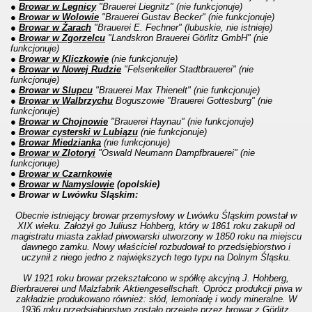
●
Browar w Legnicy
"
Brauerei Liegnitz"
(nie funkcjonuje)
●
Browar w Wolowie
"
Brauerei Gustav Becker"
(nie funkcjonuje)
●
Browar w Żarach
"
Brauerei E. Fechner"
(lubuskie, nie istnieje)
●
Browar w Zgorzelcu
"
Landskron Brauerei Görlitz GmbH"
(nie
funkcjonuje)
●
Browar w Kliczkowie
(nie funkcjonuje)
●
Browar w Nowej Rudzie
"
Felsenkeller Stadtbrauerei"
(nie
funkcjonuje)
●
Browar w Slupcu
"
Brauerei Max Thienelt"
(nie funkcjonuje)
●
Browar w Walbrzychu
Boguszowie "
Brauerei Gottesburg"
(nie
funkcjonuje)
●
Browar w Chojnowie
"
Brauerei Haynau"
(nie funkcjonuje)
●
Browar cysterski w Lubiązu
(nie funkcjonuje)
●
Browar Miedzianka
(nie funkcjonuje)
●
Browar w Zlotoryi
"
Oswald Neumann Dampfbrauerei"
(nie
funkcjonuje)
●
Browar w Czarnkowie
●
Browar w Namyslowie
(opolskie)
● Browar w Lwówku Śląskim:
Obecnie istniejący browar przemysłowy w Lwówku Śląskim powstał w
XIX wieku. Założył go Juliusz Hohberg, który w 1861 roku zakupił od
magistratu miasta zakład piwowarski utworzony w 1850 roku na miejscu
dawnego zamku. Nowy właściciel rozbudował to przedsiębiorstwo i
uczynił z niego jedno z największych tego typu na Dolnym Śląsku.
W 1921 roku browar przekształcono w spółkę akcyjną J. Hohberg,
Bierbrauerei und Malzfabrik Aktiengesellschaft. Oprócz produkcji piwa w
zakładzie produkowano również: słód, lemoniadę i wody mineralne.
W
1936 roku przedsiębiorstwo zostało przejęte przez browar z Görlitz.