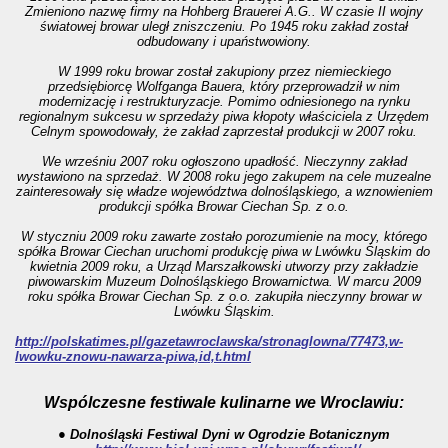
Zmieniono nazwę firmy na Hohberg Brauerei A.G.. W czasie II wojny
światowej browar uległ zniszczeniu.
Po 1945 roku zakład został
odbudowany i upaństwowiony.
W 1999 roku browar został zakupiony przez niemieckiego
przedsiębiorcę Wolfganga Bauera, który przeprowadził w nim
modernizację i restrukturyzacje. Pomimo odniesionego na rynku
regionalnym sukcesu w sprzedaży piwa kłopoty właściciela z Urzędem
Celnym spowodowały, że zakład zaprzestał produkcji w 2007 roku.
We wrześniu 2007 roku ogłoszono upadłość.
Nieczynny zakład
wystawiono na sprzedaż.
W 2008 roku jego zakupem na cele muzealne
zainteresowały się władze województwa dolnośląskiego, a wznowieniem
produkcji spółka Browar Ciechan Sp. z o.o.
W styczniu 2009 roku zawarte zostało porozumienie na mocy, którego
spółka Browar Ciechan uruchomi produkcję piwa w Lwówku Śląskim do
kwietnia 2009 roku, a Urząd Marszałkowski utworzy przy zakładzie
piwowarskim Muzeum Dolnośląskiego Browarnictwa. W marcu 2009
roku spółka Browar Ciechan Sp. z o.o. zakupiła nieczynny browar w
Lwówku Śląskim.
http://polskatimes.pl/gazetawroclawska/stronaglowna/77473,w-
lwowku-znowu-nawarza-piwa,id,t.html
Wspólczesne festiwale kulinarne we Wroclawiu:
●
Dolnośląski Festiwal Dyni w Ogrodzie Botanicznym