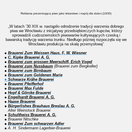
Reklama prezentująca piwo jako lekarstwo i napój dla dzieci.(1930)
„W latach ’30 XIX w. nastąpilo odrodzenie tradycji warzenia dobrego
piwa we Wrocławiu z inicjatywy przedsiębiorczych kupców, którzy
sprowadzili cudzoziemskich piwowarów kultywujących czeską i
bawarską tradycję warzenia trunku. Niedługo póżniej rozpoczęła się we
Wrocławiu produkcja na skalę przemysłową”
●
B
rauerei Zum Weissen Haus, F. W. Wiesner
●
C. Kipke Brauerei A. G.
●
Brauerei zum grossen Meerschiff, Erich Vogel
●
Brauerei zum Nussbaum
(Brauerei zum Bergkeller)
●
Brauerei zum Birnbaum
●
Brauerei zum Goldenen Marie
●
Schwarze Krähe Brauerei
●
Brauerei Pfeifferhof
●
Brauerei Max Fulde
●
Hopf & Görcke Brauerei
●
Engelhardt Brauerei A. G.
●
Haase Brauerei
●
Bürgerlishes Brauhaus Breslau A. G.
Alter Weinstock Brauerei
●
Schultheiss`Brauerei A. G.
● Brauerei Nitschke
●
Brauerei Zum schwarzen Adler
● A. H. Sindermann Lagerbier-Brauerei