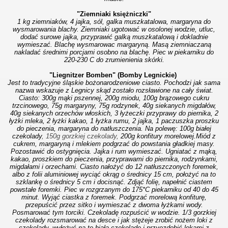
"Ziemniaki księżniczki"
1 kg ziemniaków, 4 jajka, sól, galka muszkatalowa, margaryna do
wysmarowania blachy.
Ziemniaki ugotować w osolonej wodzie, utluc,
dodać surowe jajka, przyprawić galką muszkatalową i dokladnie
wymieszać. Blachę wysmarowac margaryną. Masą ziemniaczaną
nakladać średnimi porcjami osobno na blachę. Piec w piekarniku do
220-230 C do zrumienienia skórki.
"Liegnitzer Bomben" (Bomby Legnickie)
Jest to tradycyjne śląskie bożonarodzeniowe ciasto. Pochodzi jak sama
nazwa wskazuje z Legnicy skąd zostało rozsławione na cały świat.
Ciasto: 300g mąki pszennej, 200g miodu, 100g brązowego cukru
trzcinowego, 75g margaryny, 75g rodzynek, 40g siekanych migdałów,
40g siekanych orzechów włoskich, 3 łyżeczki przyprawy do piernika, 2
łyżki mleka, 2 łyżki kakao, 1 łyżka rumu, 2 jajka, 1 paczuszka proszku
do pieczenia, margaryna do natłuszczenia. Na polewę:
100g białej
czekolady
, 150g gorzkiej czekolady,
200g konfitury morelowej.
Miód z
cukrem, margaryną i mlekiem podgrzać do powstania gładkiej masy.
Pozostawić do ostygnięcia. Jajka i rum wymieszać. Ugniatać z mąką,
kakao, proszkiem do pieczenia, przyprawami do piernika, rodzynkami,
migdałami i orzechami. Ciasto nałożyć do 12 natłuszczonych
foremek,
albo z folii aluminiowej wyciąć okrąg o średnicy 15 cm, położyć na to
szklankę o średnicy 5 cm i docisnąć. Zdjąć folię, napełnić ciastem
powstałe foremki. Piec w rozgrzanym do 175*C piekarniku od 40 do 45
minut. Wyjąć ciastka z foremek. Podgrzać morelową konfiturę,
przepuścić przez sitko i wymieszać z dwoma łyżkami wody.
Posmarować tym torciki. Czekoladę rozpuścić w wodzie. 1/3 gorzkiej
czekolady rozsmarować na desce i jak stężeje zrobić nożem loki z
czekolady, wyłożyć na to białą czekoladę i przyozdobić lokami z