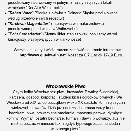
produkowany i serwowany w jednym z najslynniejszych lokali
w mieście "Der Alte Weinstock")
●
"Raben Vater"
(Slodka ziolówka z Dolnego Śląska produkowana
wedlug przedwojennych receptur)
●
"Kirchwin-Magenbitter"
(Intensywna w smaku ziolówka
produkowana przed wojną w Walbrzychu)
●
"Echt Stonsdorfer"
(Slynny likier staniszowski popularny wśród
kuracjuszy przybywających w Karkonosze)
Wszystkie likiery i wódki można zamówić na stronie internetowej:
http://www.gluehwein.net/
Koszt za 0,7 L to ok.17-19 Euro.
Wrocławskie Piwo
„Czym byłby Wrocław bez piwa, browarów, Piwnicy Świdnickiej,
karczem, gospód, korporacji studenckich i ogródków piwnych? We
Wrocławiu od XIX w. do początków wieku XX działało 70 mniejszych i
większych browarów. Dziś już odeszły do lamusa wozy konne z
beczkami piwa, browarniane smolarnie, maszyny parowe, dymiące
kominy. Wymarli ostatni bednarze, furmani i dawni piwowarzy. Już nie
można poczuć w mieście tak niegdyś typowego zapachu słodu i
warzonego piwa.”