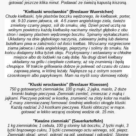
gotować jeszcze klika minut. Podawać ze świeżą kapustą kiszoną.
"Kiełbaski wrocławskie" (Breslauer Wuerstchen)
Chude kiełbaski, tyle plastrów boczku wędzonego, ile kiełbasek, porter,
ok. 9-10 ziaren jałowca, ok. 4-5 ziaren angielskiego ziela, świeżo
zmielony czarny pieprz, sól do smaku, olej.
Dzień przed ucztą na
wolnym powietrzu każdą kiełbaskę nacinamy niezbyt głęboko z obu
stron i owijamy plastrem wędzonego boczku. Spinamy wykałaczkami.
Układamy na dnie głębokiego naczynia, zalewamy jedną lub dwiema
butelkami piwa w zależności od ilości kiełbas. Wrzucamy rozgniecione
ziarna jałowca i ziela angielskiego, pieprzymy i solimy do smaku. Na
końcu dodajemy kilka łyżek oleju. Przykrywamy i wstawiamy w chłodne
miejsce albo do lodówki na całą dobę. Na drugi dzień kiełbasy
układamy na grillu i cierpliwie czekamy, aż się zrumienią i będą
chrupiące. W trakcie grillowania dobrze je polewać od czasu do czasu
zaprawą piwną, w której leżały. Najlepsze są z ostrym sosem
czosnkowym albo paprykowym. Mam na myśli sosy domowej roboty.
"Kluski wrocławskie" (Breslauer Kloessen)
750 g gotowanych ziemniaków, 100 g mąki, 2 jajka, maslo, 2 duże
kromki bialego pieczywa.
Ziemniaki zemleć, zmieszac z mąką i
jajkami. Pieczywo pokroić w kostkę, zrumienić na zloty kolor na maśle.
Z masy ziemniaczanej formować średniej wielkości okrągle kluski.
Każdą nadziać 2-3 kostkami pieczywa. Kluski obtoczyc w mące.
gotować w lekko wrzącej osolonej wodzie ok. 15 min.
"Kwaśne ziemniaki" (Sauerkartoffeln)
1 kg ziemniaków, 1 cebula, 100 g sloniny lub boczku, 2 lyżki mąki, 3
lyżki brązowego cukru, 3 lyżki czerwonego octu winnego, sól, pieprz.
Ziemniaki obrać, umyć, pokroić na pól, ugotować i odcedzić. Sloninę