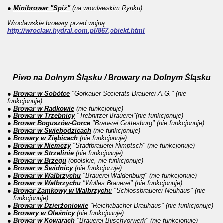
●
Minibrowar "Spiż"
(na wroclawskim Rynku)
Wroclawskie browary przed wojną:
http://wroclaw.hydral.com.pl/867,obiekt.html
Piwo na Dolnym Śląsku / Browary na Dolnym Śląsku
●
Browar w Sobótce
"
Gorkauer Societats Brauerei A.G."
(nie
funkcjonuje)
●
Browar w Radkowie
(nie funkcjonuje)
●
Browar w
Trzebnicy
"
Trebnitzer Brauerei"
(nie funkcjonuje)
●
Browar Boguszów-Gorce
"
Brauerei Gottesburg"
(nie funkcjonuje)
●
Browar w Świebodzicach
(nie funkcjonuje)
●
Browary w Ziębicach
(nie funkcjonuje)
●
Browar w Niemczy
"
Stadtbrauerei Nimptsch"
(nie funkcjonuje)
●
Browar w Strzelinie
(nie funkcjonuje)
●
Browar w Brzegu
(opolskie, nie funkcjonuje)
●
Browar w Świdnicy
(nie funkcjonuje)
●
Browar w Walbrzychu
"
Brauerei Waldenburg"
(nie funkcjonuje)
●
Browar w Walbrzychu
"
Wulles Brauerei"
(nie funkcjonuje)
●
Browar Zamkowy w Walbrzychu
"
Schlossbrauerei Neuhaus"
(nie
funkcjonuje)
●
Browar w Dzierżoniowie
"Reichebacher Brauhaus" (nie funkcjonuje)
●
Browary w Oleśnicy
(nie funkcjonuje)
●
Browar w Kowarach
"Brauerei Buschvorwerk" (nie funkcjonuje)