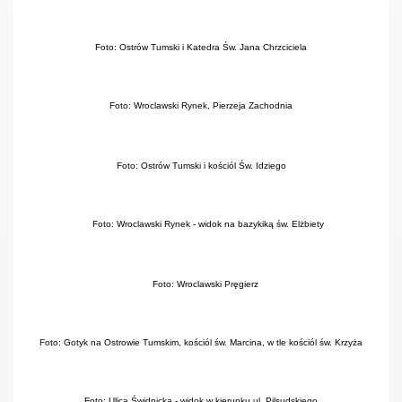
Foto: Ostrów Tumski i Katedra Św. Jana Chrzciciela
Foto: Wroclawski Rynek, Pierzeja Zachodnia
Foto: Ostrów Tumski i kościól Św. Idziego
Foto: Wroclawski Rynek - widok na bazykiką św. Elżbiety
Foto: Wroclawski Pręgierz
Foto: Gotyk na Ostrowie Tumskim, kościól św. Marcina, w tle kościól św. Krzyża
Foto: Ulica Świdnicka - widok w kierunku ul. Pilsudskiego