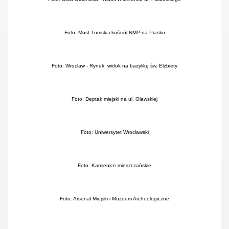
Foto: Most Tumski i kościól NMP na Piasku
Foto: Wroclaw - Rynek, widok na bazylikę św. Elżbiety
Foto: Deptak miejski na ul. Olawskiej
Foto: Uniwersytet Wroclawski
Foto: Kamienice mieszczańskie
Foto: Arsenal Miejski i Muzeum Archeologiczne