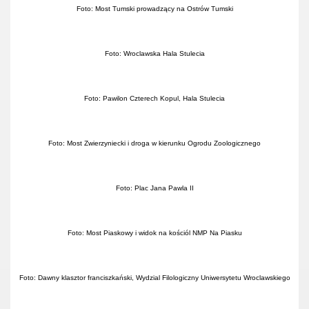
Foto: Most Tumski prowadzący na Ostrów Tumski
Foto: Wroclawska Hala Stulecia
Foto: Pawilon Czterech Kopul, Hala Stulecia
Foto: Most Zwierzyniecki i droga w kierunku Ogrodu Zoologicznego
Foto: Plac Jana Pawla II
Foto: Most Piaskowy i widok na kościól NMP Na Piasku
Foto: Dawny klasztor franciszkański, Wydzial Filologiczny Uniwersytetu Wroclawskiego