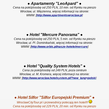
●
Apartamenty "LeoApard
"
●
Cena na pokój/osobę od 250 PLN, 10 min. od Rynku na pieszo
Wrocław, ul. Więzienna, więcej informacji na stronie:
WWW: [
http://www.apartmentswroclaw.pl
]
●
Hotel "Mercure Panorama"
●
Cena na pokój/osobę od 250 PLN, 5 min. od Rynku na pieszo
Wrocław, ul. Pl. Dominikański, więcej informacji na stronie:
WWW: [
http://www.orbis.pl/nasze-hotele/mercure
]
●
Hotel "Quality System Hotels"
●
Cena za pokój/osobę od 249 PLN, poza centrum
Wrocław, ul. M. Kromera, więcej informacji na stronie:
WWW: [
http://www.wroclaw.hotelsystem.pl/?new_lang=polski
]
●
Hotel Silfor "Silfor Europejski Premium"
●
WroclawCityTour.pl i przewodnicy polecają ten hotel!!!
Cena na pokój/osobę od 229 PLN, 20 min. od Rynku na pieszo