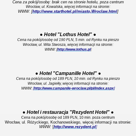
Cena za pokój/osobę: brak cen na stronie hotelu, poza centrum
Wrocław, ul. Kowalska, więcej informacji na stronie:
WWW: [
http://www.starthotel.pl/miasto,Wroclaw.html
]
●
Hotel "Lothus Hotel"
●
Cena na pokój/osobę od 190 PLN, 5 min. od Rynku na pieszo
Wrocław, ul. Wita Stwosza, więcej informacji na stronie:
WWW: [
http://www.lothus.pl
]
●
Hotel "Campanille Hotel"
●
Cena na pokój/osobę od 189 PLN, 10 min. od Rynku na pieszo
Wrocław, ul. Jagiełły, więcej informacji na stronie:
WWW:
[
http://www.campanile-wroclaw.pl/pl/index.aspx
]
●
Hotel i restauracja "Rezydent Hotel"
●
Cena na
pokój/osobę
od 189 PLN, 10 min. poza centrum
Wrocław, ul. Różyckiego, Kochanowskiego, więcej informacji na stronie:
WWW:
[
http://www.rezydent.pl
]