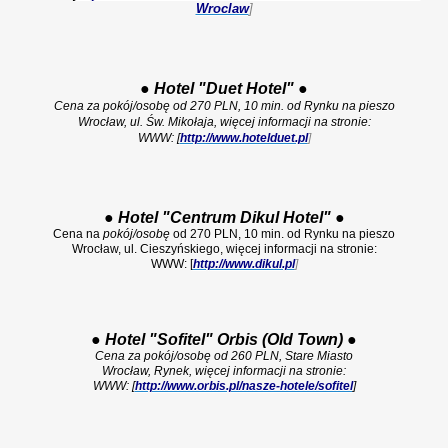
Wroclaw
]
●
Hotel "Duet Hotel"
●
Cena za pokój/osobę od 270 PLN, 10 min. od Rynku na pieszo
Wrocław, ul. Św. Mikołaja, więcej informacji na stronie:
WWW: [
http://www.hotelduet.pl
]
●
Hotel "
Centrum
Dikul Hotel"
●
Cena na
pokój/osobę
od 270 PLN, 10 min. od Rynku na pieszo
Wrocław, ul. Cieszyńskiego, więcej informacji na stronie:
WWW: [
http://www.dikul.pl
]
●
Hotel "
Sofitel" Orbis (Old Town)
●
Cena za pokój/osobę od 260 PLN, Stare Miasto
Wrocław, Rynek, więcej informacji na stronie:
WWW: [
http://www.orbis.pl/nasze-hotele/sofitel
]