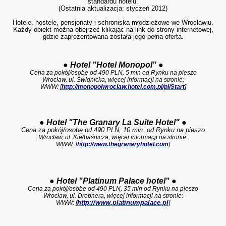
standardu hotelu.
(Ostatnia aktualizacja: styczeń 2012)
Hotele, hostele, pensjonaty i schroniska młodzieżowe we Wrocławiu.
Każdy obiekt można obejrzeć klikając na link do strony internetowej,
gdzie zaprezentowana została jego pełna oferta.
●
Hotel "Hotel Monopol"
●
Cena za pokój/osobę od 490 PLN, 5 min od Rynku na pieszo
Wrocław, ul. Świdnicka, więcej informacji na stronie:
WWW: [
http://monopolwroclaw.hotel.com.pl/pl/Start
]
●
Hotel "The Granary La Suite Hotel"
●
Cena za pokój/osobę od 490 PLN, 10 min. od Rynku na pieszo
Wrocław, u
l. Kiełbaśnicza, więcej informacji na stronie:
WWW: [
http://www.thegranaryhotel.com
]
●
Hotel "Platinum Palace hotel"
●
Cena za pokój/osobę od 490 PLN, 35 min od Rynku na pieszo
Wrocław, ul. Drobnera, więcej informacji na stronie:
http://www.platinumpalace.pl
]
WWW: [