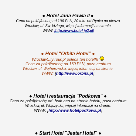
●
Hotel Jana Pawla II
●
Cena na pokój/osobę od 190 PLN, 20 min. od Rynku na pieszo
Wrocław, ul. Św. Idziego, więcej informacji na stronie:
WWW:
[
http://www.hotel-jp2.pl
]
●
Hotel "Orbita Hotel"
●
WroclawCityTour.pl poleca ten hotel!!!
Cena za pokój/osobę od 150 PLN, poza centrum
Wrocław, ul. Wejherowska, więcej informacji na stronie:
WWW:
[
http://www.orbita.pl
]
●
Hotel i restauracja "Podkowa"
●
Cena za pokój/osobę od: brak cen na stronie hotelu, poza centrum
Wrocław, ul. Wojszycka, więcej informacji na stronie:
WWW: [
http://www.hotelpodkowa.pl
]
●
Start Hotel "Jester Hotel"
●