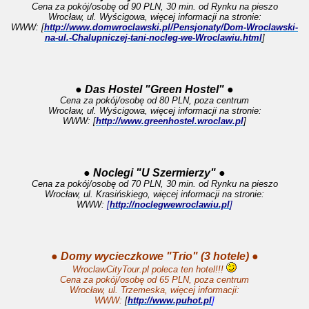
Cena za pokój/osobę od 90 PLN, 30 min. od Rynku na pieszo
Wrocław, ul. Wyścigowa, więcej informacji na stronie:
WWW: [
http://www.domwroclawski.pl/Pensjonaty/Dom-Wroclawski-
na-ul.-Chalupniczej-tani-nocleg-we-Wroclawiu.html
]
● Das Hostel "Green Hostel" ●
Cena za pokój/osobę od 80 PLN, poza centrum
Wrocław, ul. Wyścigowa, więcej informacji na stronie:
WWW: [
http://www.greenhostel.wroclaw.pl
]
● Noclegi "U Szermierzy" ●
Cena za pokój/osobę od 70 PLN, 30 min. od Rynku na pieszo
Wrocław, ul. Krasińskiego, więcej informacji na stronie:
WWW:
[
http://noclegwewroclawiu.pl
]
● Domy wycieczkowe "Trio" (3 hotele) ●
WroclawCityTour.pl poleca ten hotel!!!
Cena za pokój/osobę od 65 PLN, poza centrum
Wrocław, ul. Trzemeska, więcej informacji:
WWW:
[
http://www.puhot.pl
]