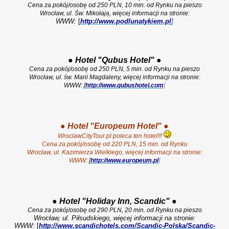
Cena za pokój/osobę od 250 PLN, 10 min. od Rynku na pieszo
Wrocław, ul. Św. Mikołaja, więcej informacji na stronie:
WWW:
[
http://www.podlunatykiem.pl
]
●
Hotel "Qubus Hotel"
●
Cena za pokój/osobę od 250 PLN, 5 min. od Rynku na pieszo
Wrocław, ul. św. Marii Magdaleny, więcej informacji na stronie:
WWW: [
http://www.qubushotel.com
]
●
Hotel "Europeum Hotel"
●
WroclawCityTour.pl poleca ten hotel!!!
Cena za pokój/osobę od 220 PLN,
15 min. od Rynku
Wrocław, ul. Kazimierza Wielkiego, więcej informacji na stronie:
WWW:
[
http://www.europeum.pl
]
●
Hotel "Holiday Inn, Scandic"
●
Cena za pokój/osobę od 290 PLN, 20 min. od Rynku na pieszo
Wrocław, ul. Piłsudskiego, więcej informacji na stronie:
WWW:
[
http://www.scandichotels.com/Scandic-Polska/Scandic-