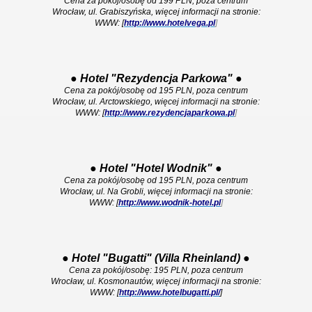
Cena za pokój/osobę od 199 PLN, poza centrum
Wrocław, ul. Grabiszyńska, więcej informacji na stronie:
WWW: [
http://www.hotelvega.pl
]
●
Hotel "Rezydencja Parkowa"
●
Cena za pokój/osobę od 195 PLN, poza centrum
Wrocław, ul. Arctowskiego, więcej informacji na stronie:
WWW: [
http://www.rezydencjaparkowa.pl
]
●
Hotel "Hotel Wodnik"
●
Cena za pokój/osobę od 195 PLN, poza centrum
Wrocław, ul. Na Grobli, więcej informacji na stronie:
WWW: [
http://www.wodnik-hotel.pl
]
●
Hotel "Bugatti" (Villa Rheinland)
●
Cena za pokój/osobę: 195 PLN, poza centrum
Wrocław, ul. Kosmonautów, więcej informacji na stronie:
WWW: [
http://www.hotelbugatti.pl/
]